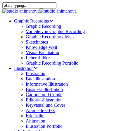
Skip
to
Close
main
Search
Menu
content
Graphic Recording
Graphic Recording
Vorteile von Graphic Recording
Graphic Recording digital
Sketchnotes
Knowledge Wall
Visual Facilitation
Lebensbilder
Graphic Recording Portfolio
Illustration
Illustration
Buchillustration
Informative Illustration
Business Illustration
Cartoon und Comic
Editorial-Illustration
Keyvisual und Cover
Animierte GIFs
Erklärfilm
Animation
Illustration Portfolio