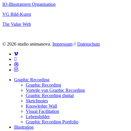
IO-Illustratoren Organisation
VG Bild-Kunst
The Value Web
© 2026 studio animanova.
Impressum
//
Datenschutz
vimeo
linkedin
dribbble
instagram
Close
Graphic Recording
Menu
Graphic Recording
Vorteile von Graphic Recording
Graphic Recording digital
Sketchnotes
Knowledge Wall
Visual Facilitation
Lebensbilder
Graphic Recording Portfolio
Illustration